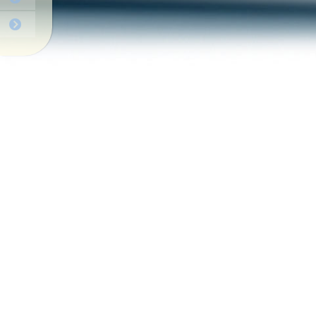
Для пайщиков
Для пайщиков
Животноводство